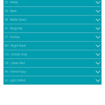
30 - White
36 - Black
38 - Bottle Green
41 - Burgundy
57 - Fuchsia
BH - Bright Royal
CG - Convoy Grey
CR - Classic Red
FN - French Navy
LX - Light Oxford