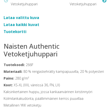
Lataa valittu kuva
Lataa kaikki kuvat
Tuotekortti
Naisten Authentic
Vetoketjuhuppari
Tuotekoodi:
266F
Materiaali:
80 % rengaskehrätty kampapuuvilla, 20 % polyesteri
Paino:
280 g/m²
Koot:
XS-XL (XXL väreissä 36, FN, LX)
Kaksinkertainen huppu, jossa kankaanvärinen kiristinnyöri
Kolmilankakudonta, päällimmäinen kerros puuvillaa
Metallinen YKK vetoketju