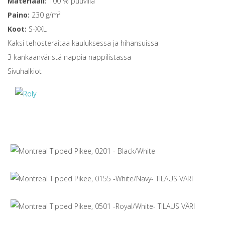
Materiaali:
100 % puuvilla
Paino:
230 g/m²
Koot:
S-XXL
Kaksi tehosteraitaa kauluksessa ja hihansuissa
3 kankaanväristä nappia nappilistassa
Sivuhalkiot