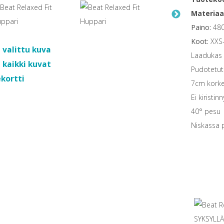
Materiaa
Paino:
480
Koot:
XXS
 valittu kuva
Laadukas s
 kaikki kuvat
Pudotetut
kortti
7cm korke
Ei kiristin
40° pesu
Niskassa 