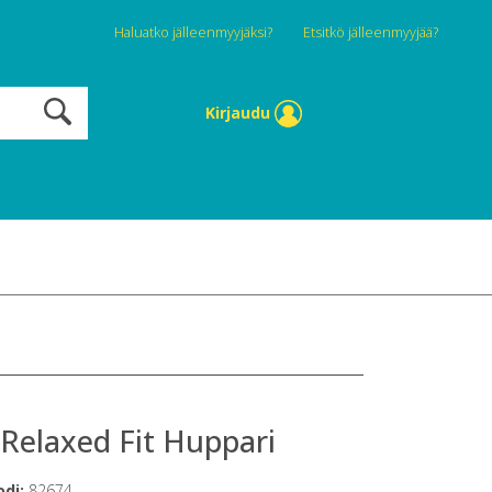
Haluatko jälleenmyyjäksi?
Etsitkö jälleenmyyjää?
Kirjaudu
Relaxed Fit Huppari
odi:
82674