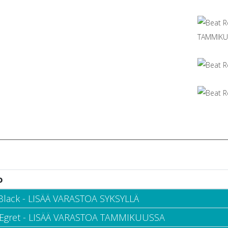
o
 Black - LISÄÄ VARASTOA SYKSYLLÄ
 Egret - LISÄÄ VARASTOA TAMMIKUUSSA