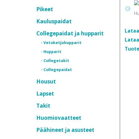
Pikeet
Kauluspaidat
Lataa
Collegepaidat ja hupparit
Lataa
- Vetoketjuhupparit
Tuote
- Hupparit
- Collegetakit
- Collegepaidat
Housut
Lapset
Takit
Huomiovaatteet
Päähineet ja asusteet