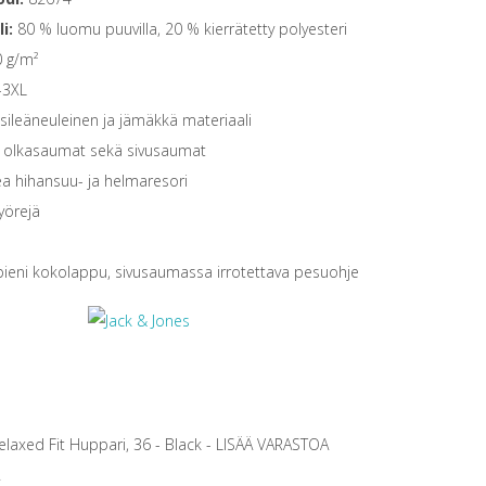
li:
80 % luomu puuvilla, 20 % kierrätetty polyesteri
 g/m²
-3XL
ileäneuleinen ja jämäkkä materiaali
 olkasaumat sekä sivusaumat
a hihansuu- ja helmaresori
nyörejä
pieni kokolappu, sivusaumassa irrotettava pesuohje