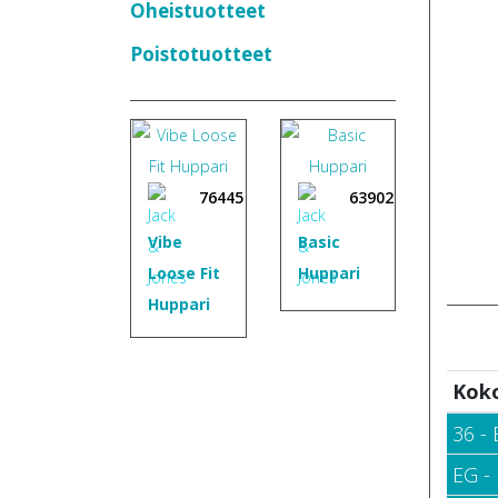
Oheistuotteet
Poistotuotteet
76445
63902
Vibe
Basic
Loose Fit
Huppari
Huppari
Kok
36 -
EG -