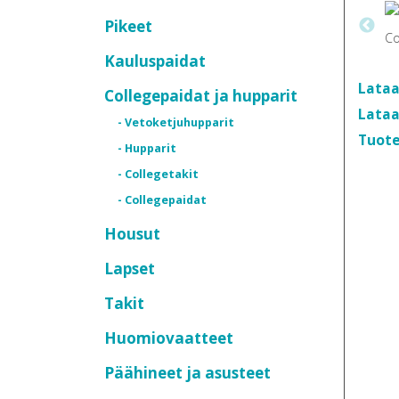
Pikeet
Kauluspaidat
Lataa
Collegepaidat ja hupparit
Lataa
- Vetoketjuhupparit
Tuote
- Hupparit
- Collegetakit
- Collegepaidat
Housut
Lapset
Takit
Huomiovaatteet
Päähineet ja asusteet