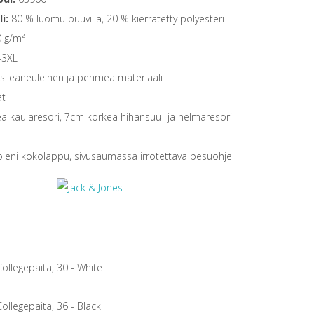
li:
80 % luomu puuvilla, 20 % kierrätetty polyesteri
 g/m²
-3XL
sileäneuleinen ja pehmeä materiaali
at
a kaularesori, 7cm korkea hihansuu- ja helmaresori
pieni kokolappu, sivusaumassa irrotettava pesuohje