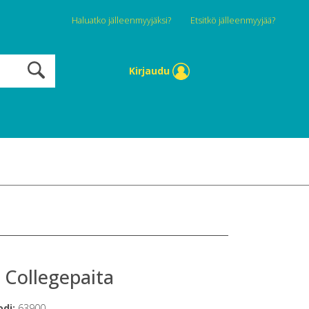
Haluatko jälleenmyyjäksi?
Etsitkö jälleenmyyjää?
Kirjaudu
 Collegepaita
odi:
63900