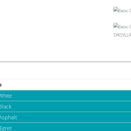
o
White
Black
 Asphalt
Egret