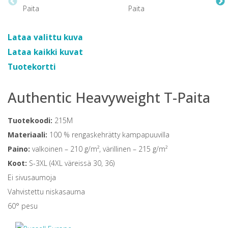
Lataa valittu kuva
Lataa kaikki kuvat
Tuotekortti
Authentic Heavyweight T-Paita
Tuotekoodi:
215M
Materiaali:
100 % rengaskehrätty kampapuuvilla
Paino:
valkoinen – 210 g/m², värillinen – 215 g/m²
Koot:
S-3XL (4XL väreissä 30, 36)
Ei sivusaumoja
Vahvistettu niskasauma
60° pesu