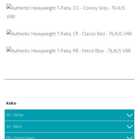
Koko
30 - White
36 - Black
FN - French Navy