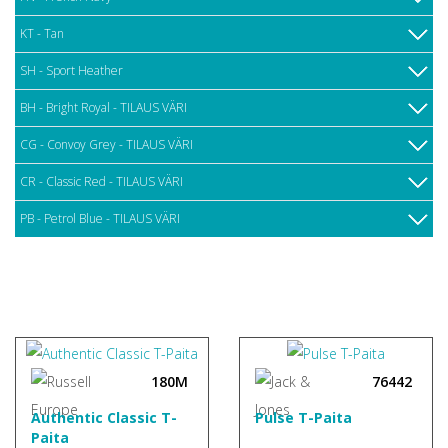
KT - Tan
SH - Sport Heather
BH - Bright Royal - TILAUS VÄRI
CG - Convoy Grey - TILAUS VÄRI
CR - Classic Red - TILAUS VÄRI
PB - Petrol Blue - TILAUS VÄRI
180M
76442
Authentic Classic T-
Pulse T-Paita
Paita