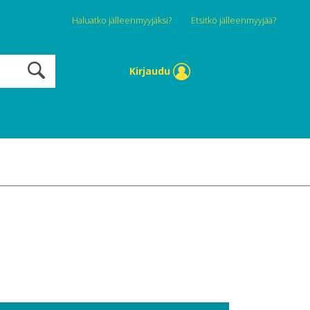
Haluatko jälleenmyyjäksi?
Etsitkö jälleenmyyjää?
Kirjaudu