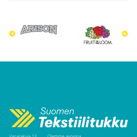
Vasarakuja 13
Olemme avoinna