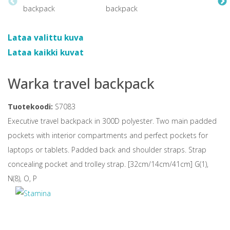
Lataa valittu kuva
Lataa kaikki kuvat
Warka travel backpack
Tuotekoodi:
S7083
Executive travel backpack in 300D polyester. Two main padded
pockets with interior compartments and perfect pockets for
laptops or tablets. Padded back and shoulder straps. Strap
concealing pocket and trolley strap. [32cm/14cm/41cm] G(1),
N(8), O, P