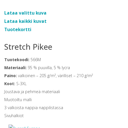
Lataa valittu kuva
Lataa kaikki kuvat
Tuotekortti
Stretch Pikee
Tuotekoodi:
566M
Materiaali:
95 % puuvilla, 5 % lycra
Paino:
valkoinen – 205 g/m², värilliset – 210 g/m²
Koot:
S-3XL
Joustava ja pehmeä materiaali
Muotoiltu malli
3 valkoista nappia nappilistassa
Sivuhalkiot