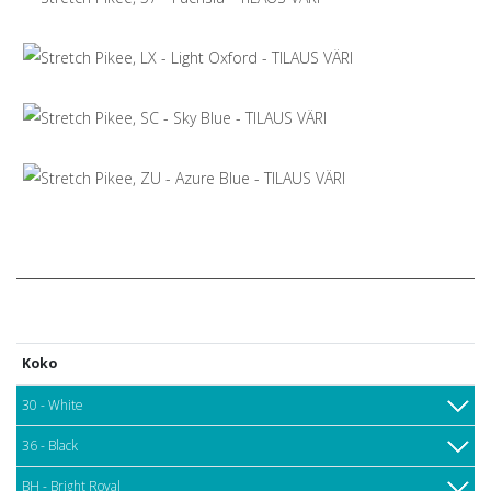
Koko
30 - White
36 - Black
BH - Bright Royal