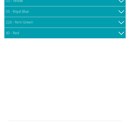
03 - Yellow
05 - Royal Blue
226 - Fern Green
60 - Red