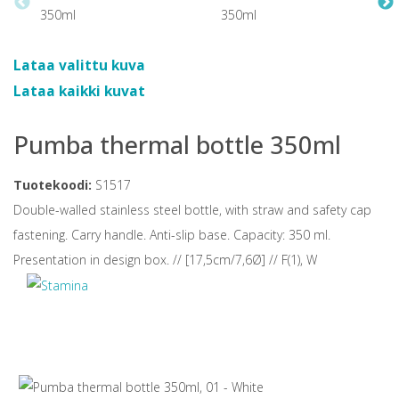
Lataa valittu kuva
Lataa kaikki kuvat
Pumba thermal bottle 350ml
Tuotekoodi:
S1517
Double-walled stainless steel bottle, with straw and safety cap
fastening. Carry handle. Anti-slip base. Capacity: 350 ml.
Presentation in design box. // [17,5cm/7,6Ø] // F(1), W