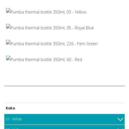
Koko
01 - White