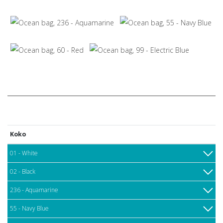
Koko
01 - White
02 - Black
236 - Aquamarine
55 - Navy Blue