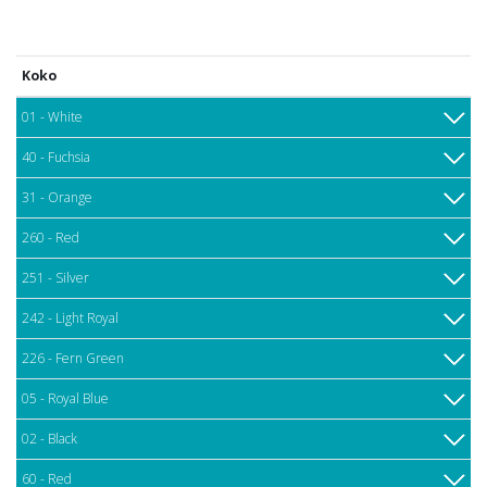
Koko
01 - White
40 - Fuchsia
31 - Orange
260 - Red
251 - Silver
242 - Light Royal
226 - Fern Green
05 - Royal Blue
02 - Black
60 - Red