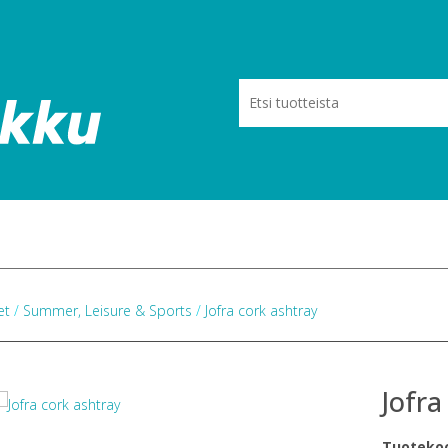
eet
/
Summer, Leisure & Sports
/
Jofra cork ashtray
Jofra
Tuoteko