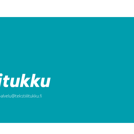
lvelu@tekstiilitukku.fi