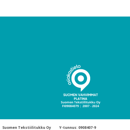
Suomen Tekstiilitukku Oy
Y-tunnus: 0908407-9