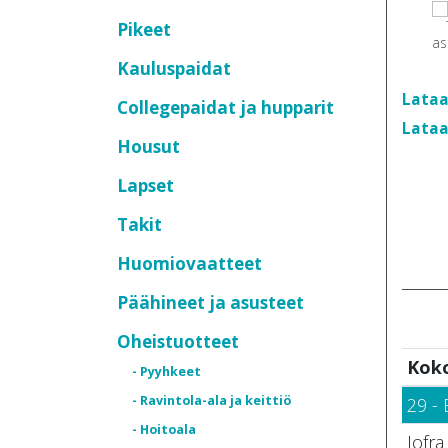
Pikeet
Kauluspaidat
Lataa
Collegepaidat ja hupparit
Lataa
Housut
Lapset
Takit
Huomiovaatteet
Päähineet ja asusteet
Oheistuotteet
Kok
- Pyyhkeet
- Ravintola-ala ja keittiö
29 - 
- Hoitoala
Jofra