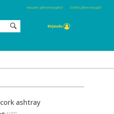
Haluatko jälleenmyyjäksi?
Etsitkö jälleenmyyjää?
Kirjaudu
 cork ashtray
odi:
S1377