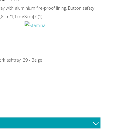
ay with aluminium fire-proof lining. Button safety
 [8cm/1,1cm/8cm] C(1)