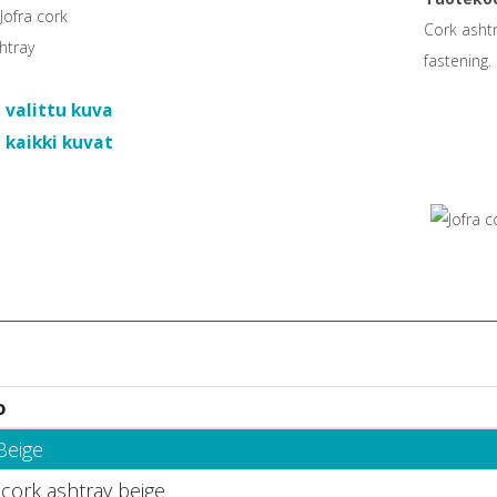
Cork ashtr
fastening.
 valittu kuva
 kaikki kuvat
o
Beige
 cork ashtray beige