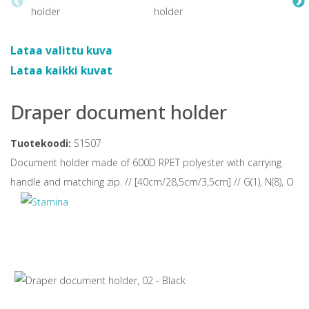
Lataa valittu kuva
Lataa kaikki kuvat
Draper document holder
Tuotekoodi:
S1507
Document holder made of 600D RPET polyester with carrying
handle and matching zip. // [40cm/28,5cm/3,5cm] // G(1), N(8), O