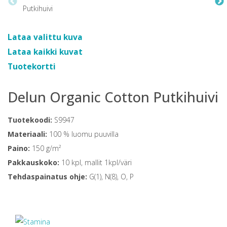
Lataa valittu kuva
Lataa kaikki kuvat
Tuotekortti
Delun Organic Cotton Putkihuivi
Tuotekoodi:
S9947
Materiaali:
100 % luomu puuvilla
Paino:
150 g/m²
Pakkauskoko:
10 kpl, mallit 1kpl/väri
Tehdaspainatus ohje:
G(1), N(8), O, P