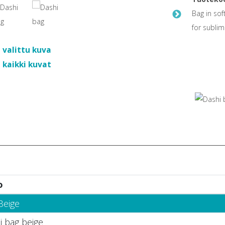
Bag in sof
for sublim
 valittu kuva
 kaikki kuvat
o
Beige
i bag beige