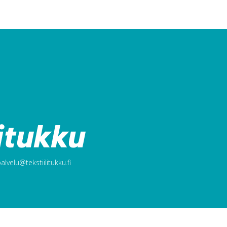
lvelu@tekstiilitukku.fi