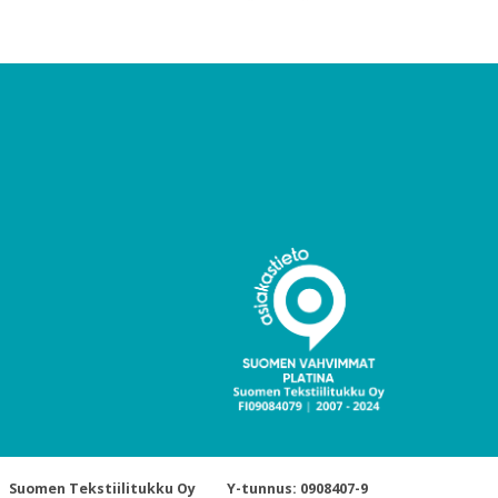
Suomen Tekstiilitukku Oy
Y-tunnus: 0908407-9