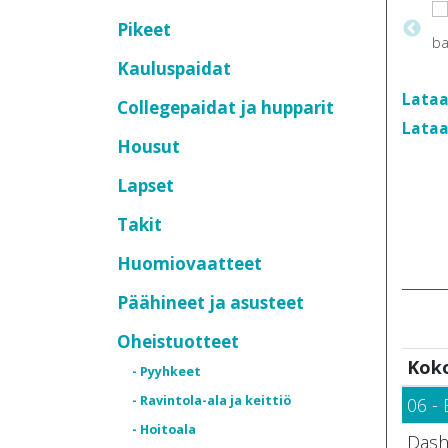
Pikeet
Kauluspaidat
Lataa
Collegepaidat ja hupparit
Lataa
Housut
Lapset
Takit
Huomiovaatteet
Päähineet ja asusteet
Oheistuotteet
Kok
- Pyyhkeet
- Ravintola-ala ja keittiö
06 - 
- Hoitoala
Dash