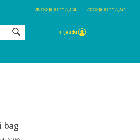
Haluatko jälleenmyyjäksi?
Etsitkö jälleenmyyjää?
Kirjaudu
i bag
odi:
S1098