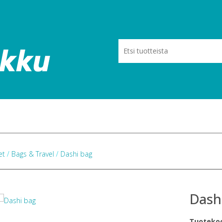
eet
/
Bags & Travel
/
Dashi bag
Dash
Tuoteko