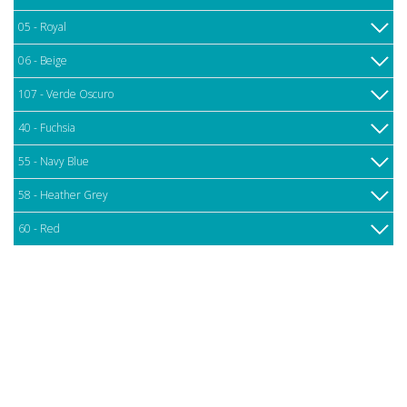
05 - Royal
06 - Beige
107 - Verde Oscuro
40 - Fuchsia
55 - Navy Blue
58 - Heather Grey
60 - Red